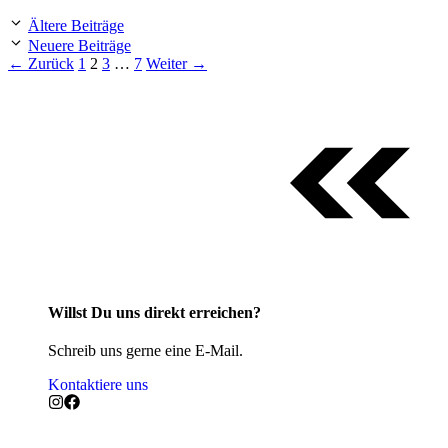
Ältere Beiträge
Neuere Beiträge
Seite
Seite
Seite
Seite
←
Zurück
1
2
3
…
7
Weiter
→
Willst Du uns direkt erreichen?
Schreib uns gerne eine E-Mail.
Kontaktiere uns