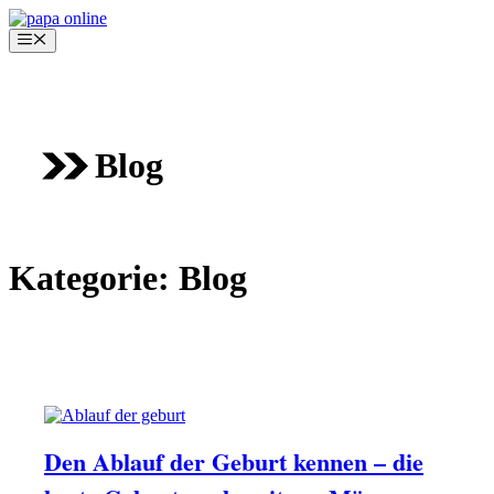
Zum
Inhalt
Menü
springen
Blog
Kategorie:
Blog
VATER WERDEN
GEBURTSVORBEREITUNG FÜR MÄNNER
Den Ablauf der Geburt kennen – die