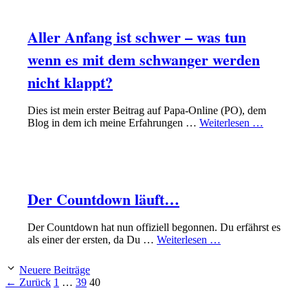
VATER WERDEN
LEBEN ALS VATER
Aller Anfang ist schwer – was tun
wenn es mit dem schwanger werden
nicht klappt?
Dies ist mein erster Beitrag auf Papa-Online (PO), dem
Blog in dem ich meine Erfahrungen …
Weiterlesen …
BLOG
BLOG
Der Countdown läuft…
Der Countdown hat nun offiziell begonnen. Du erfährst es
als einer der ersten, da Du …
Weiterlesen …
Neuere Beiträge
Seite
Seite
Seite
←
Zurück
1
…
39
40