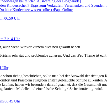
inderwagen kaufe ich? [Auswertung der Blogparade]
 den Kindersachen? Tipps zum Verkaufen, Verschenken und Spenden. 
Du über Kindersitze wissen solltest :Papa Online
um 06:50 Uhr
um 21:14 Uhr
g, auch wenn wir vor kurzem alles neu gekauft haben.
 übrigens sehr gut und problemlos zu lesen. Und das iPad Theme ist echt
41 Uhr
ie schon richtig beschrieben, sollte man bei der Auswahl der richtigen 
omfort und Passform ausgeben anstatt gebrauchte Schuhe zu kaufen. Al
 kauften, haben wir besonders darauf geachtet, daß die Gesundheit u
ingelaufene Modelle und eine falsche Schuhgröße beeinträchtigt wird.
um 08:45 Uhr