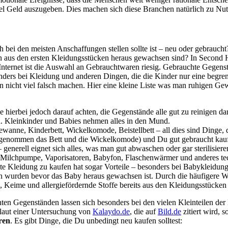
iel Geld auszugeben. Dies machen sich diese Branchen natürlich zu Nut
h bei den meisten Anschaffungen stellen sollte ist – neu oder gebraucht?
 aus den ersten Kleidungsstücken heraus gewachsen sind? In Second 
nternet ist die Auswahl an Gebrauchtwaren riesig. Gebrauchte Gegenstä
nders bei Kleidung und anderen Dingen, die die Kinder nur eine begren
 nicht viel falsch machen. Hier eine kleine Liste was man ruhigen Ge
 hierbei jedoch darauf achten, die Gegenstände alle gut zu reinigen da
. Kleinkinder und Babies nehmen alles in den Mund.
wanne, Kinderbett, Wickelkomode, Beistellbett – all dies sind Dinge, d
sgenommen das Bett und die Wickelkomode) und Du gut gebraucht kau
 generell eignet sich alles, was man gut abwaschen oder gar sterilisier
Milchpumpe, Vaporisatoren, Babyfon, Flaschenwärmer und anderes tec
te Kleidung zu kaufen hat sogar Vorteile – besonders bei Babykleidung
gen wurden bevor das Baby heraus gewachsen ist. Durch die häufigere 
n, Keime und allergiefördernde Stoffe bereits aus den Kleidungsstücke
en Gegenständen lassen sich besonders bei den vielen Kleinteilen der 
 laut einer Untersuchung von
Kalaydo.de
, die auf
Bild.de
zitiert wird, 
ren
. Es gibt Dinge, die Du unbedingt neu kaufen solltest: