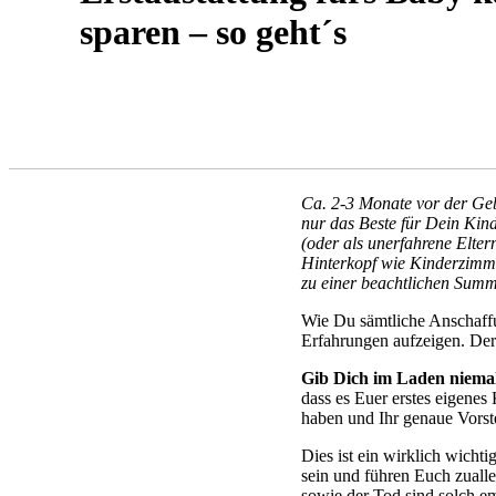
sparen – so geht´s
VATER WERDEN
EQUIPMENT
Ca. 2-3 Monate vor der Geb
nur das Beste für Dein Kind
(oder als unerfahrene Elter
Hinterkopf wie Kinderzimme
zu einer beachtlichen Summe
Wie Du sämtliche Anschaffu
Erfahrungen aufzeigen. Der 
Gib Dich im Laden niemals
dass es Euer erstes eigenes
haben und Ihr genaue Vorste
Dies ist ein wirklich wicht
sein und führen Euch zualle
sowie der Tod sind solch em