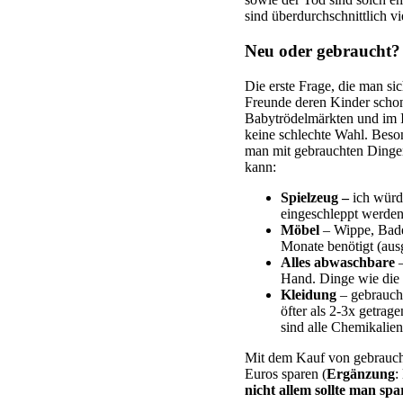
sind überdurchschnittlich v
Neu oder gebraucht?
Die erste Frage, die man sic
Freunde deren Kinder schon
Babytrödelmärkten und im I
keine schlechte Wahl. Beso
man mit gebrauchten Dingen
kann:
Spielzeug –
ich würde
eingeschleppt werden
Möbel
– Wippe, Bade
Monate benötigt (au
Alles abwaschbare
–
Hand. Dinge wie die 
Kleidung
– gebrauch
öfter als 2-3x getra
sind alle Chemikalie
Mit dem Kauf von gebraucht
Euros sparen (
Ergänzung
:
nicht allem sollte man spa