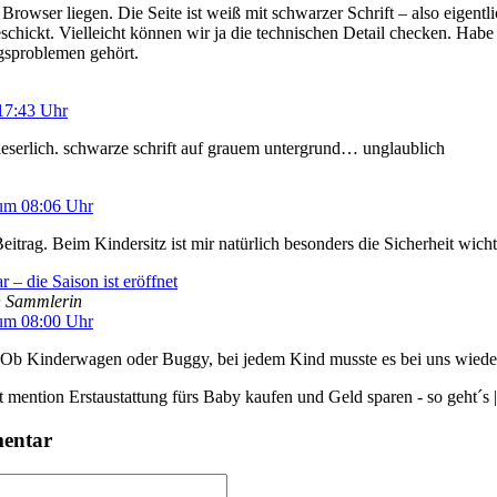
owser liegen. Die Seite ist weiß mit schwarzer Schrift – also eigentlic
schickt. Vielleicht können wir ja die technischen Detail checken. Habe
ngsproblemen gehört.
17:43 Uhr
nleserlich. schwarze schrift auf grauem untergrund… unglaublich
um 08:06 Uhr
itrag. Beim Kindersitz ist mir natürlich besonders die Sicherheit wicht
 – die Saison ist eröffnet
n Sammlerin
um 08:00 Uhr
. Ob Kinderwagen oder Buggy, bei jedem Kind musste es bei uns wieder
t mention Erstaustattung fürs Baby kaufen und Geld sparen - so geht´s
mentar