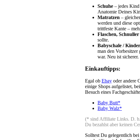
Schuhe
– jedes Kind
Anatomie Deines Kind
Matratzen
– gleiche
werden und diese opti
trittfeste Kante – meh
Flaschen, Schnuller
sollte.
Babyschale / Kinder
man den Vorbesitzer g
war. Neu ist sicherer.
Einkauftipps:
Egal ob
Ebay
oder andere On
einige Shops aufgelistet, b
Besuch eines Fachgeschäfte
Baby Butt*
Baby Walz*
(* sind Affiliate Links. D
Du bezahlst aber keinen Ce
Solltest Du gelegentlich be