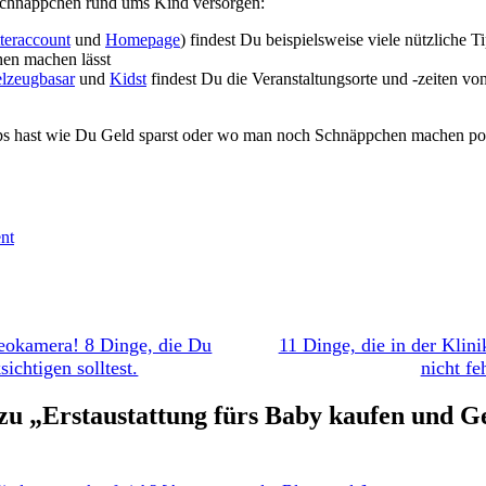
 Schnäppchen rund ums Kind versorgen:
teraccount
und
Homepage
) findest Du beispielsweise viele nützliche 
en machen lässt
elzeugbasar
und
Kidst
findest Du die Veranstaltungsorte und -zeiten v
s hast wie Du Geld sparst oder wo man noch Schnäppchen machen post
rter
nt
deokamera! 8 Dinge, die Du
11 Dinge, die in der Klin
ichtigen solltest.
nicht fe
 „Erstaustattung fürs Baby kaufen und Ge