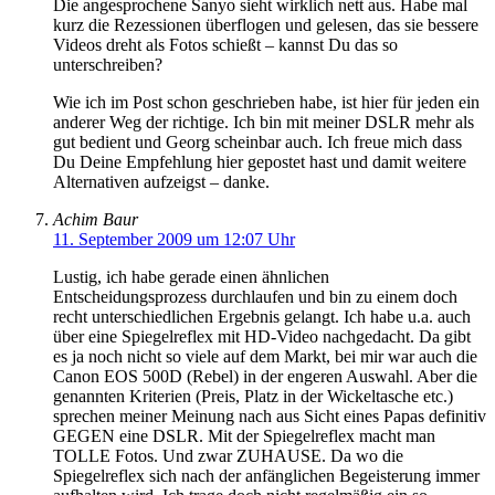
Die angesprochene Sanyo sieht wirklich nett aus. Habe mal
kurz die Rezessionen überflogen und gelesen, das sie bessere
Videos dreht als Fotos schießt – kannst Du das so
unterschreiben?
Wie ich im Post schon geschrieben habe, ist hier für jeden ein
anderer Weg der richtige. Ich bin mit meiner DSLR mehr als
gut bedient und Georg scheinbar auch. Ich freue mich dass
Du Deine Empfehlung hier gepostet hast und damit weitere
Alternativen aufzeigst – danke.
Achim Baur
11. September 2009 um 12:07 Uhr
Lustig, ich habe gerade einen ähnlichen
Entscheidungsprozess durchlaufen und bin zu einem doch
recht unterschiedlichen Ergebnis gelangt. Ich habe u.a. auch
über eine Spiegelreflex mit HD-Video nachgedacht. Da gibt
es ja noch nicht so viele auf dem Markt, bei mir war auch die
Canon EOS 500D (Rebel) in der engeren Auswahl. Aber die
genannten Kriterien (Preis, Platz in der Wickeltasche etc.)
sprechen meiner Meinung nach aus Sicht eines Papas definitiv
GEGEN eine DSLR. Mit der Spiegelreflex macht man
TOLLE Fotos. Und zwar ZUHAUSE. Da wo die
Spiegelreflex sich nach der anfänglichen Begeisterung immer