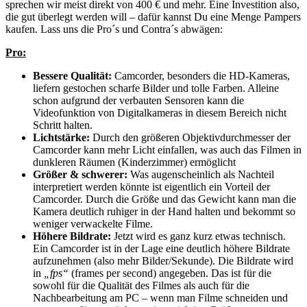
sprechen wir meist direkt von 400 € und mehr. Eine Investition also,
die gut überlegt werden will – dafür kannst Du eine Menge Pampers
kaufen. Lass uns die Pro´s und Contra´s abwägen:
Pro:
Bessere Qualität:
Camcorder, besonders die HD-Kameras,
liefern gestochen scharfe Bilder und tolle Farben. Alleine
schon aufgrund der verbauten Sensoren kann die
Videofunktion von Digitalkameras in diesem Bereich nicht
Schritt halten.
Lichtstärke:
Durch den größeren Objektivdurchmesser der
Camcorder kann mehr Licht einfallen, was auch das Filmen in
dunkleren Räumen (Kinderzimmer) ermöglicht
Größer & schwerer:
Was augenscheinlich als Nachteil
interpretiert werden könnte ist eigentlich ein Vorteil der
Camcorder. Durch die Größe und das Gewicht kann man die
Kamera deutlich ruhiger in der Hand halten und bekommt so
weniger verwackelte Filme.
Höhere Bildrate:
Jetzt wird es ganz kurz etwas technisch.
Ein Camcorder ist in der Lage eine deutlich höhere Bildrate
aufzunehmen (also mehr Bilder/Sekunde). Die Bildrate wird
in
„fps“
(frames per second) angegeben. Das ist für die
sowohl für die Qualität des Filmes als auch für die
Nachbearbeitung am PC – wenn man Filme schneiden und