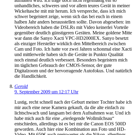
aufhalten wird. Ich trage doch nicht regelmäßig ein so
unhandliches, schweres und vor allem teures Gerät in meiner
Wickeltasche mit mir herum. Ich verspreche, dass ich mich
schwer begeistert zeige, wenn sich das bei euch in einem
halben Jahr anders herausstellen sollte. Davon abgesehen: im
Videobereich haben die DSLRs mit Video keinerlei Vorteile
gegenüber deutlich günstigeren Geräten. Meine goldene Mitte
war dann die Sanyo Xacti VPC-HD2000EX. Sanyo besetzt
als einziger Hersteller wirklich den Mittelbereich zwischen
Cam und Foto. Ich hatte vor zwei Jahren schonmal eine Xacti
und mittlerweile haben sich die Geräte in Punkto Qualität
noch einmal deutlich verbessert. Besonders begeistern mich
im täglichen Gebrauch der CMOS-Sensor, der gute
Digitalzoom und der hervorragende Autofokus. Und natürlich
die Handlichkeit.
Gerold
9. September 2009 um 12:17 Uhr
Lustig, recht schnell nach der Geburt meiner Tochter habe ich
mir auch eine neue Kamera gekauft, da die alte einfach zu
lichtschwach und langsam bei dern Aufnahmen war. Und ich
habe mich auch für eine „eierlegende Wollmilchsau“
entschieden, allerdings ist es bei mir die Canon EOS 500D
geworden. Auch hier eine Kombination aus Foto und HD-
Video. Mit 650€ auch preiswerter als die Nikon, allerdings