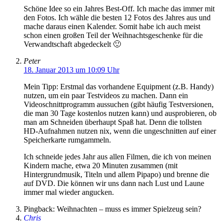
Schöne Idee so ein Jahres Best-Off. Ich mache das immer mit
den Fotos. Ich wähle die besten 12 Fotos des Jahres aus und
mache daraus einen Kalender. Somit habe ich auch meist
schon einen großen Teil der Weihnachtsgeschenke für die
Verwandtschaft abgedeckelt 🙂
Peter
18. Januar 2013 um 10:09 Uhr
Mein Tipp: Erstmal das vorhandene Equipment (z.B. Handy)
nutzen, um ein paar Testvideos zu machen. Dann ein
Videoschnittprogramm aussuchen (gibt häufig Testversionen,
die man 30 Tage kostenlos nutzen kann) und ausprobieren, ob
man am Schneiden überhaupt Spaß hat. Denn die tollsten
HD-Aufnahmen nutzen nix, wenn die ungeschnitten auf einer
Speicherkarte rumgammeln.
Ich schneide jedes Jahr aus allen Filmen, die ich von meinen
Kindern mache, etwa 20 Minuten zusammen (mit
Hintergrundmusik, Titeln und allem Pipapo) und brenne die
auf DVD. Die können wir uns dann nach Lust und Laune
immer mal wieder angucken.
Pingback: Weihnachten – muss es immer Spielzeug sein?
Chris