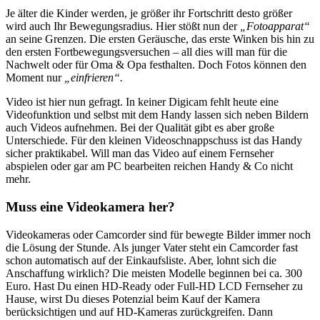
Je älter die Kinder werden, je größer ihr Fortschritt desto größer
wird auch Ihr Bewegungsradius. Hier stößt nun der
„Fotoapparat“
an seine Grenzen. Die ersten Geräusche, das erste Winken bis hin zu
den ersten Fortbewegungsversuchen – all dies will man für die
Nachwelt oder für Oma & Opa festhalten. Doch Fotos können den
Moment nur
„einfrieren“.
Video ist hier nun gefragt. In keiner Digicam fehlt heute eine
Videofunktion und selbst mit dem Handy lassen sich neben Bildern
auch Videos aufnehmen. Bei der Qualität gibt es aber große
Unterschiede. Für den kleinen Videoschnappschuss ist das Handy
sicher praktikabel. Will man das Video auf einem Fernseher
abspielen oder gar am PC bearbeiten reichen Handy & Co nicht
mehr.
Muss eine Videokamera her?
Videokameras oder Camcorder sind für bewegte Bilder immer noch
die Lösung der Stunde. Als junger Vater steht ein Camcorder fast
schon automatisch auf der Einkaufsliste. Aber, lohnt sich die
Anschaffung wirklich? Die meisten Modelle beginnen bei ca. 300
Euro. Hast Du einen HD-Ready oder Full-HD LCD Fernseher zu
Hause, wirst Du dieses Potenzial beim Kauf der Kamera
berücksichtigen und auf HD-Kameras zurückgreifen. Dann