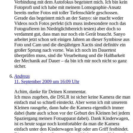
Verbindung mit dem Autofokus begeistert mich. Ich bin kein
Fotoprofi und ich habe mit meinem Lomographie-Ansatz
bereits mehre Fotos mit toller Tiefenschärfe geschossen.
Gerade das begeistert mich an der Sanyo: sie macht weder
Videos noch Fotos perfekt (ich muss insbesondere noch das
Fotografieren im Niedriglichtbereich testen) aber doch so
verdammt gut, dass man nur noch ein Gerät braucht. Sanyo
arbeitet jetzt schon seit einigen Jahren an dieser Symbiose aus
Foto und Cam und die diesjährigen Xactis sind definitiv ein
großer Sprung nach vorne. Was ich noch im Dauertest
überprüfen muss, sind die Verarbeitung und die Haltbarkeit
der Mechanik auf Dauer – da bin ich mir noch nicht so ganz
sicher.
Andreas
11. September 2009 um 16:09 Uhr
Achim, danke für Deinen Kommentar.
Ich muss zugeben, die DSLR ist sicher keine Kamera die man
einfach mal so schnell einsteckt. Aber wenn ich mit unserem
Kleinen rausgehe, dann habe die Kamera eigentlich immer
dabei (hatte auch schon vor der Geburt des Kleinen bei jedem
Spaziergang meinen Fotoapparat dabei). Dank Kinderwagen,
ist es heute sogar noch komfortabler da man die Kamera
einfach unter den Kinderwagen legt oder am Griff festbindet.