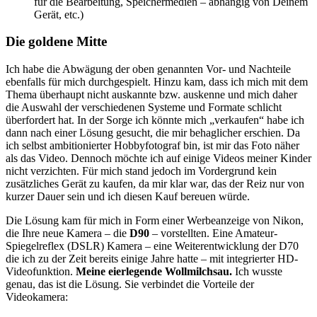
für die Bearbeitung, Speichermedien – abhängig von Deinem
Gerät, etc.)
Die goldene Mitte
Ich habe die Abwägung der oben genannten Vor- und Nachteile
ebenfalls für mich durchgespielt. Hinzu kam, dass ich mich mit dem
Thema überhaupt nicht auskannte bzw. auskenne und mich daher
die Auswahl der verschiedenen Systeme und Formate schlicht
überfordert hat. In der Sorge ich könnte mich „verkaufen“ habe ich
dann nach einer Lösung gesucht, die mir behaglicher erschien. Da
ich selbst ambitionierter Hobbyfotograf bin, ist mir das Foto näher
als das Video. Dennoch möchte ich auf einige Videos meiner Kinder
nicht verzichten. Für mich stand jedoch im Vordergrund kein
zusätzliches Gerät zu kaufen, da mir klar war, das der Reiz nur von
kurzer Dauer sein und ich diesen Kauf bereuen würde.
Die Lösung kam für mich in Form einer Werbeanzeige von Nikon,
die Ihre neue Kamera – die
D90
– vorstellten. Eine Amateur-
Spiegelreflex (DSLR) Kamera – eine Weiterentwicklung der D70
die ich zu der Zeit bereits einige Jahre hatte – mit integrierter HD-
Videofunktion.
Meine eierlegende Wollmilchsau.
Ich wusste
genau, das ist die Lösung. Sie verbindet die Vorteile der
Videokamera: