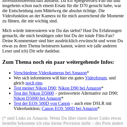
Investitionsbereitschaft aussieht. Da ich Spiegelreflex-Fan bin und
insgeheim schon nach einem Ersatz für die D70 gesucht habe, war
die Entscheidung zum Mittelweg die absolut richtige. Die
Videofunktion an der Kamera ist für mich ausreichend die Momente
zu filmen, die mir wichtig sind.
Mich würde interessieren wie Du das siehst? Hast Du Erfahrungen
gemacht, die mich bestätigen oder bist Du der totale Film-Fan?
Deine Kommentare sind hier ausdrücklich erwünscht und wenn Du
etwas zu dem Thema beisteuern kannst, wären wir (alle anderen
Leser und ich) Dir sehr dankbar.
Zum Thema noch ein paar weitergehende Infos:
Verschiedene Videokameras bei Amazon
*
Wer sich informieren will hier ein gutes
Videoforum
, und
gleich
noch eins
Test meiner Nikon D90
;
Nikon D90 bei Amazon
*
Test der Nikon D5000
– preiswertere Alternative zur D90;
Nikon D5000 bei Amazon
*
Test der EOS 500D von Canon
– auch eine DSLR mit
Videofunktion;
Canon EOS 500D bei Amazon
*
(* sind Links zu Amazon. Wenn Du über einen dieser Links etwas
bestellst bekomme ich eine kleine Provision dafür – der Preis ändert