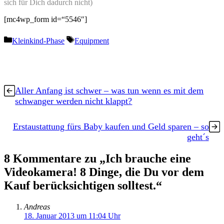
sich für Dich dadurch nicht)
[mc4wp_form id=“5546″]
Kategorien
Schlagwörter
Kleinkind-Phase
Equipment
Aller Anfang ist schwer – was tun wenn es mit dem
schwanger werden nicht klappt?
Erstaustattung fürs Baby kaufen und Geld sparen – so
geht´s
8 Kommentare zu „Ich brauche eine
Videokamera! 8 Dinge, die Du vor dem
Kauf berücksichtigen solltest.“
Andreas
18. Januar 2013 um 11:04 Uhr