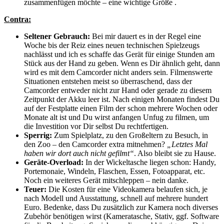
zusammenfügen möchte – eine wichtige Größe .
Contra:
Seltener Gebrauch:
Bei mir dauert es in der Regel eine
Woche bis der Reiz eines neuen technischen Spielzeugs
nachlässt und ich es schaffe das Gerät für einige Stunden am
Stück aus der Hand zu geben. Wenn es Dir ähnlich geht, dann
wird es mit dem Camcorder nicht anders sein. Filmenswerte
Situationen entstehen meist so überraschend, dass der
Camcorder entweder nicht zur Hand oder gerade zu diesem
Zeitpunkt der Akku leer ist. Nach einigen Monaten findest Du
auf der Festplatte einen Film der schon mehrere Wochen oder
Monate alt ist und Du wirst anfangen Unfug zu filmen, um
die Investition vor Dir selbst Du rechtfertigen.
Sperrig:
Zum Spielplatz, zu den Großeltern zu Besuch, in
den Zoo – den Camcorder extra mitnehmen?
„Letztes Mal
haben wir dort auch nicht gefilmt“
. Also bleibt sie zu Hause.
Geräte-Overload:
In der Wickeltasche liegen schon: Handy,
Portemonaie, Windeln, Flaschen, Essen, Fotoapparat, etc.
Noch ein weiteres Gerät mitschleppen – nein danke.
Teuer:
Die Kosten für eine Videokamera belaufen sich, je
nach Modell und Ausstattung, schnell auf mehrere hundert
Euro. Bedenke, dass Du zusätzlich zur Kamera noch diverses
Zubehör benötigen wirst (Kameratasche, Stativ, ggf. Software