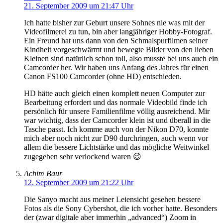
21. September 2009 um 21:47 Uhr
Ich hatte bisher zur Geburt unsere Sohnes nie was mit der
Videofilmerei zu tun, bin aber langjähriger Hobby-Fotograf.
Ein Freund hat uns dann von den Schmalspurfilmen seiner
Kindheit vorgeschwärmt und bewegte Bilder von den lieben
Kleinen sind natürlich schon toll, also musste bei uns auch ein
Camcorder her. Wir haben uns Anfang des Jahres für einen
Canon FS100 Camcorder (ohne HD) entschieden.
HD hätte auch gleich einen komplett neuen Computer zur
Bearbeitung erfordert und das normale Videobild finde ich
persönlich für unsere Familienfilme völlig ausreichend. Mir
war wichtig, dass der Camcorder klein ist und überall in die
Tasche passt. Ich komme auch von der Nikon D70, konnte
mich aber noch nicht zur D90 durchringen, auch wenn vor
allem die bessere Lichtstärke und das mögliche Weitwinkel
zugegeben sehr verlockend waren 😉
Achim Baur
12. September 2009 um 21:22 Uhr
Die Sanyo macht aus meiner Leiensicht gesehen bessere
Fotos als die Sony Cybershot, die ich vorher hatte. Besonders
der (zwar digitale aber immerhin „advanced“) Zoom in