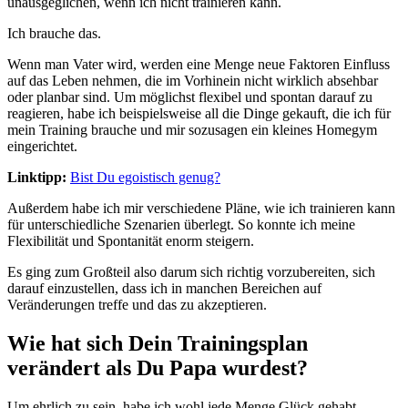
unausgeglichen, wenn ich nicht trainieren kann.
Ich brauche das.
Wenn man Vater wird, werden eine Menge neue Faktoren Einfluss
auf das Leben nehmen, die im Vorhinein nicht wirklich absehbar
oder planbar sind. Um möglichst flexibel und spontan darauf zu
reagieren, habe ich beispielsweise all die Dinge gekauft, die ich für
mein Training brauche und mir sozusagen ein kleines Homegym
eingerichtet.
Linktipp:
Bist Du egoistisch genug?
Außerdem habe ich mir verschiedene Pläne, wie ich trainieren kann
für unterschiedliche Szenarien überlegt. So konnte ich meine
Flexibilität und Spontanität enorm steigern.
Es ging zum Großteil also darum sich richtig vorzubereiten, sich
darauf einzustellen, dass ich in manchen Bereichen auf
Veränderungen treffe und das zu akzeptieren.
Wie hat sich Dein Trainingsplan
verändert als Du Papa wurdest?
Um ehrlich zu sein, habe ich wohl jede Menge Glück gehabt.