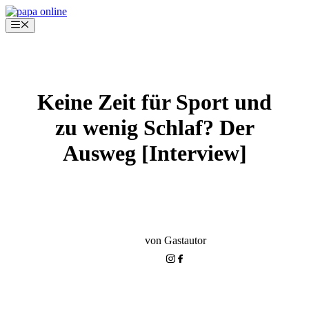
Zum
Inhalt
Menü
springen
Keine Zeit für Sport und
zu wenig Schlaf? Der
Ausweg [Interview]
KLEINKIND-PHASE
GESUND UND FIT SEIN
von Gastautor