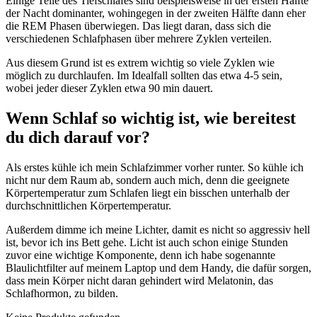
Einige Teile des Tiefschlafes sind beispielsweise in der ersten Hälfte
der Nacht dominanter, wohingegen in der zweiten Hälfte dann eher
die REM Phasen überwiegen. Das liegt daran, dass sich die
verschiedenen Schlafphasen über mehrere Zyklen verteilen.
Aus diesem Grund ist es extrem wichtig so viele Zyklen wie
möglich zu durchlaufen. Im Idealfall sollten das etwa 4-5 sein,
wobei jeder dieser Zyklen etwa 90 min dauert.
Wenn Schlaf so wichtig ist, wie bereitest
du dich darauf vor?
Als erstes kühle ich mein Schlafzimmer vorher runter. So kühle ich
nicht nur dem Raum ab, sondern auch mich, denn die geeignete
Körpertemperatur zum Schlafen liegt ein bisschen unterhalb der
durchschnittlichen Körpertemperatur.
Außerdem dimme ich meine Lichter, damit es nicht so aggressiv hell
ist, bevor ich ins Bett gehe. Licht ist auch schon einige Stunden
zuvor eine wichtige Komponente, denn ich habe sogenannte
Blaulichtfilter auf meinem Laptop und dem Handy, die dafür sorgen,
dass mein Körper nicht daran gehindert wird Melatonin, das
Schlafhormon, zu bilden.