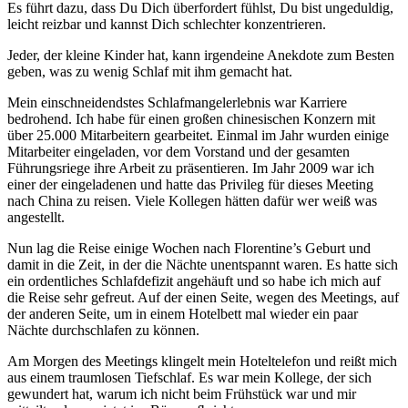
Es führt dazu, dass Du Dich überfordert fühlst, Du bist ungeduldig,
leicht reizbar und kannst Dich schlechter konzentrieren.
Jeder, der kleine Kinder hat, kann irgendeine Anekdote zum Besten
geben, was zu wenig Schlaf mit ihm gemacht hat.
Mein einschneidendstes Schlafmangelerlebnis war Karriere
bedrohend. Ich habe für einen großen chinesischen Konzern mit
über 25.000 Mitarbeitern gearbeitet. Einmal im Jahr wurden einige
Mitarbeiter eingeladen, vor dem Vorstand und der gesamten
Führungsriege ihre Arbeit zu präsentieren. Im Jahr 2009 war ich
einer der eingeladenen und hatte das Privileg für dieses Meeting
nach China zu reisen. Viele Kollegen hätten dafür wer weiß was
angestellt.
Nun lag die Reise einige Wochen nach Florentine’s Geburt und
damit in die Zeit, in der die Nächte unentspannt waren. Es hatte sich
ein ordentliches Schlafdefizit angehäuft und so habe ich mich auf
die Reise sehr gefreut. Auf der einen Seite, wegen des Meetings, auf
der anderen Seite, um in einem Hotelbett mal wieder ein paar
Nächte durchschlafen zu können.
Am Morgen des Meetings klingelt mein Hoteltelefon und reißt mich
aus einem traumlosen Tiefschlaf. Es war mein Kollege, der sich
gewundert hat, warum ich nicht beim Frühstück war und mir