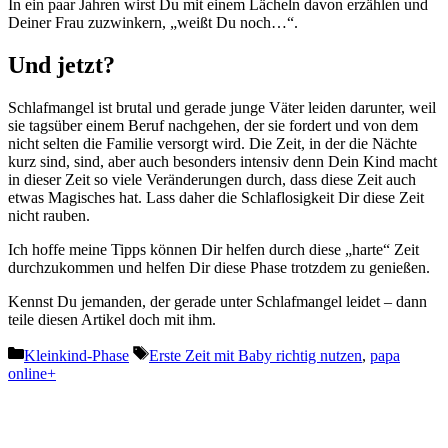
In ein paar Jahren wirst Du mit einem Lächeln davon erzählen und
Deiner Frau zuzwinkern, „weißt Du noch…“.
Und jetzt?
Schlafmangel ist brutal und gerade junge Väter leiden darunter, weil
sie tagsüber einem Beruf nachgehen, der sie fordert und von dem
nicht selten die Familie versorgt wird. Die Zeit, in der die Nächte
kurz sind, sind, aber auch besonders intensiv denn Dein Kind macht
in dieser Zeit so viele Veränderungen durch, dass diese Zeit auch
etwas Magisches hat. Lass daher die Schlaflosigkeit Dir diese Zeit
nicht rauben.
Ich hoffe meine Tipps können Dir helfen durch diese „harte“ Zeit
durchzukommen und helfen Dir diese Phase trotzdem zu genießen.
Kennst Du jemanden, der gerade unter Schlafmangel leidet – dann
teile diesen Artikel doch mit ihm.
Kategorien
Schlagwörter
Kleinkind-Phase
Erste Zeit mit Baby richtig nutzen
,
papa
online+