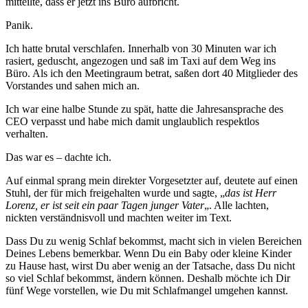
mitteilte, dass er jetzt ins Büro aufbricht.
Panik.
Ich hatte brutal verschlafen. Innerhalb von 30 Minuten war ich
rasiert, geduscht, angezogen und saß im Taxi auf dem Weg ins
Büro. Als ich den Meetingraum betrat, saßen dort 40 Mitglieder des
Vorstandes und sahen mich an.
Ich war eine halbe Stunde zu spät, hatte die Jahresansprache des
CEO verpasst und habe mich damit unglaublich respektlos
verhalten.
Das war es – dachte ich.
Auf einmal sprang mein direkter Vorgesetzter auf, deutete auf einen
Stuhl, der für mich freigehalten wurde und sagte, „
das ist Herr
Lorenz, er ist seit ein paar Tagen junger Vater
„. Alle lachten,
nickten verständnisvoll und machten weiter im Text.
Dass Du zu wenig Schlaf bekommst, macht sich in vielen Bereichen
Deines Lebens bemerkbar. Wenn Du ein Baby oder kleine Kinder
zu Hause hast, wirst Du aber wenig an der Tatsache, dass Du nicht
so viel Schlaf bekommst, ändern können. Deshalb möchte ich Dir
fünf Wege vorstellen, wie Du mit Schlafmangel umgehen kannst.