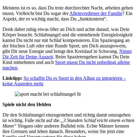
Meistens ist es so, dass Du trotz durchzechter Nacht, arbeiten gehen
musst. Vielleicht bist Du sogar der
Alleinverdiener der Familie
? Ein
Aspekt, der es wichtig macht, dass Du „funktionierst“.
Denk daher ruhig etwas öfter an Dich und achte darauf, was Dein
Körper braucht. Schlafmangel und die entstehende Energielosigkeit
kannst Du nicht nur mit Schlaf kompensieren. Ein Spaziergang an
der frischen Luft oder eine Runde Sport, um Dich auszupowern,
gibt Dir neue Energie und bringt den Kreislauf in Schwung.
Nimm
Dir Zeit für Deine Auszeit
. Beim Spazierengehen kannst Du Dein
Kind mitnehmen und auch
Sport musst Du nicht unbedingt alleine
machen
.
Linktipp:
So schaffst Du es Sport in den Alltag zu integrieren –
keine Ausreden mehr
Spiele nicht den Helden
Dir den Schlafmangel einzugestehen und richtig damit umzugehen
ist wichtig. Falle nicht auf die
„3 Stunden Schlaf reicht einem echten
Mann“
Slogans oder anderen Bullshit rein. Echte Männer kennen
ihre Grenzen und leben danach. Besonders, wenn Sie jetzt eine
Familie und Verantwortung für diese haben.