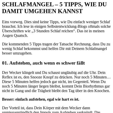
SCHLAFMANGEL – 5 TIPPS, WIE DU
DAMIT UMGEHEN KANNST
Eins vorweg. Dies sind keine Tipps, wie Du einfach weniger Schlaf
brauchst. Ich lese in einigen Selbstentwicklung-Blogs oftmals solche
Überschriften wie „3 Stunden Schlaf reichen“. Das ist in meinen
Augen Quatsch.
Die kommenden 5 Tipps tragen der Tatsache Rechnung, dass Du zu
wenig Schlaf bekommst und helfen Dir mit Deinem Schlafmangel
besser umzugehen.
01. Aufstehen, auch wenn es schwer fällt
Der Wecker klingelt und Du schaust ungläubig auf die Uhr. Dein
Reflex ist es, den Snooze Knopf zu drücken. Nur noch 5 Minuten…
Diese 5 Minuten helfen jedoch gar nicht, im Gegenteil. Wenn Du
noch 5 Minuten länger liegen bleibst, kommt Dein Biorhythmus gar
nicht in Gang und die Trägheit bleibt den Tag über in den Knochen.
Besser: einfach aufstehen, egal wie hart es ist.
Der Vorteil ist, dass Dein Körper mit dem Wecker dann
unmissverständlich den Impuls zum Aufstehen verknüpft. Die