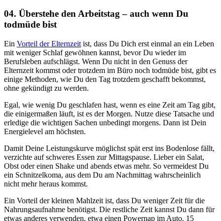
04. Überstehe den Arbeitstag – auch wenn Du
todmüde bist
Ein
Vorteil der Elternzeit
ist, dass Du Dich erst einmal an ein Leben
mit weniger Schlaf gewöhnen kannst, bevor Du wieder im
Berufsleben aufschlägst. Wenn Du nicht in den Genuss der
Elternzeit kommst oder trotzdem im Büro noch todmüde bist, gibt es
einige Methoden, wie Du den Tag trotzdem geschafft bekommst,
ohne gekündigt zu werden.
Egal, wie wenig Du geschlafen hast, wenn es eine Zeit am Tag gibt,
die einigermaßen läuft, ist es der Morgen. Nutze diese Tatsache und
erledige die wichtigen Sachen unbedingt morgens. Dann ist Dein
Energielevel am höchsten.
Damit Deine Leistungskurve möglichst spät erst ins Bodenlose fällt,
verzichte auf schweres Essen zur Mittagspause. Lieber ein Salat,
Obst oder einen Shake und abends etwas mehr. So vermeidest Du
ein Schnitzelkoma, aus dem Du am Nachmittag wahrscheinlich
nicht mehr heraus kommst.
Ein Vorteil der kleinen Mahlzeit ist, dass Du weniger Zeit für die
Nahrungsaufnahme benötigst. Die restliche Zeit kannst Du dann für
etwas anderes verwenden, etwa einen Powernap im Auto. 15