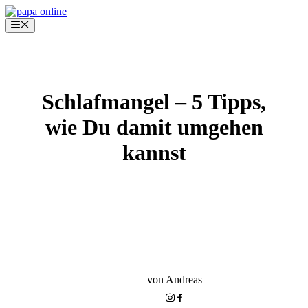
Zum
Inhalt
Menü
springen
Schlafmangel – 5 Tipps,
wie Du damit umgehen
kannst
KLEINKIND-PHASE
ERSTE ZEIT MIT BABY RICHTIG NUTZEN
PAPA ONLINE+
von Andreas