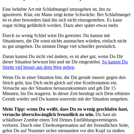
Eine beliebte Art mit Schlafmangel umzugehen ist, ihn zu
ignorieren. Klar, ein Mann zeigt keine Schwäche. Bei Schlafmangel
ist es aber besonders fatal ihn sich nicht einzugestehen. Es kann
sogar richtig gefährlich werden. Dazu aber später etwas mehr.
Durch zu wenig Schlaf wirst Du gereizter. Du kannst mit
Situationen, die Dir sonst nichts ausmachen würden, einfach nicht
so gut umgehen. Du nimmst Dinge viel schneller persönlich.
Daran kannst Du nicht viel ändern, es ist aber gut, wenn Du Dir
dieser Situation bewusst bist und sie Dir eingestehst.
So kannst Du
Streits viel besser aus dem Weg gehen
.
Wenn Du in einer Situation bist, die Dir gerade massiv gegen den
Strich geht, lass Dich nicht gleich auf eine Konfrontation ein.
Versuche aus der Situation herauszukommen und gib Dir 15
Minuten, bis Du reagierst. In dieser Zeit beruhigt sich Dein erhitztes
Gemüt wieder und Du kannst souverän mit der Situation umgehen.
Mein Tipp: wenn Du weißt, dass Du zu wenig geschlafen hast,
versuche überschwänglich freundlich zu sein.
Du hast als
schlafloser Zombie einen Teil Deines Einfühlungsvermögens
verloren. Durch eine Überkompensation auf der freundlichen Seite,
gehst Du auf Nummer sicher niemanden vor den Kopf zu stoßen.