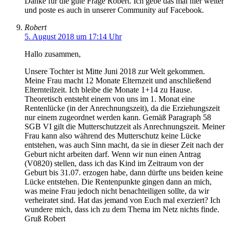
Danke für die gute Frage Robert. Ich gebe das mal hier weiter
und poste es auch in unserer Community auf Facebook.
Robert
5. August 2018 um 17:14 Uhr
Hallo zusammen,
Unsere Tochter ist Mitte Juni 2018 zur Welt gekommen.
Meine Frau macht 12 Monate Elternzeit und anschließend
Elternteilzeit. Ich bleibe die Monate 1+14 zu Hause.
Theoretisch entsteht einem von uns im 1. Monat eine
Rentenlücke (in der Anrechnungszeit), da die Erziehungszeit
nur einem zugeordnet werden kann. Gemäß Paragraph 58
SGB VI gilt die Mutterschutzzeit als Anrechnungszeit. Meiner
Frau kann also während des Mutterschutz keine Lücke
entstehen, was auch Sinn macht, da sie in dieser Zeit nach der
Geburt nicht arbeiten darf. Wenn wir nun einen Antrag
(V0820) stellen, dass ich das Kind im Zeitraum von der
Geburt bis 31.07. erzogen habe, dann dürfte uns beiden keine
Lücke entstehen. Die Rentenpunkte gingen dann an mich,
was meine Frau jedoch nicht benachteiligen sollte, da wir
verheiratet sind. Hat das jemand von Euch mal exerziert? Ich
wundere mich, dass ich zu dem Thema im Netz nichts finde.
Gruß Robert