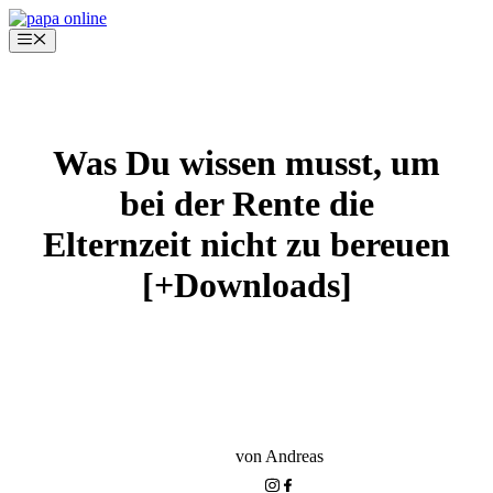
Zum
Inhalt
Menü
springen
Was Du wissen musst, um
bei der Rente die
Elternzeit nicht zu bereuen
[+Downloads]
VATER WERDEN
FINANZEN MIT FAMILIE IM GRIFF HABEN
von Andreas