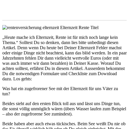
„Heute mache ich Elternzeit, Rente ist für mich noch lange kein
Thema.“ Solltest Du so denken, dann lies bitte unbedingt diesen
Artikel. Denn wenn Du heute bei Deiner Elternzeit Fehler machst
oder einige Dinge nicht beachtest, kann das blöd werden. In ein paar
Jahrzehnten fehlen Dir dann vielleicht wertvolle Euros (oder mit
was auch immer wir dann bezahlen) in Deiner Kasse. Worauf Du
achten solltest, erfährst Du in diesem Artikel. Ausserdem bekommst
Du die notwendigen Formulare und Checkliste zum Download
dazu. Los gehts:
Was hat ein zugefrorener See mit der Elternzeit für uns Väter zu
tun?
Beides sieht auf den ersten Blick toll aus und lässt uns Dinge tun,
die sonst völlig unmöglich wären (übers Wasser laufen zum Beispiel
– also der zugefrorene See zumindest).
Beide haben aber auch etwas tückisches. Beim See weißt Du nie ob
das Eis überall wirklich hält oder ob Du gleich einbrichst. Mit der