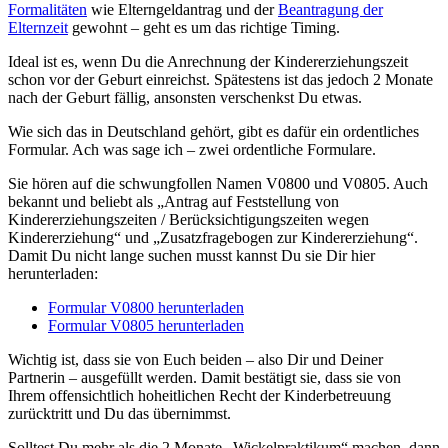
Formalitäten
wie Elterngeldantrag und der
Beantragung der
Elternzeit
gewohnt – geht es um das richtige Timing.
Ideal ist es, wenn Du die Anrechnung der Kindererziehungszeit
schon vor der Geburt einreichst. Spätestens ist das jedoch 2 Monate
nach der Geburt fällig, ansonsten verschenkst Du etwas.
Wie sich das in Deutschland gehört, gibt es dafür ein ordentliches
Formular. Ach was sage ich – zwei ordentliche Formulare.
Sie hören auf die schwungfollen Namen V0800 und V0805. Auch
bekannt und beliebt als „Antrag auf Feststellung von
Kindererziehungszeiten / Berücksichtigungszeiten wegen
Kindererziehung“ und „Zusatzfragebogen zur Kindererziehung“.
Damit Du nicht lange suchen musst kannst Du sie Dir hier
herunterladen:
Formular V0800 herunterladen
Formular V0805 herunterladen
Wichtig ist, dass sie von Euch beiden – also Dir und Deiner
Partnerin – ausgefüllt werden. Damit bestätigt sie, dass sie von
Ihrem offensichtlich hoheitlichen Recht der Kinderbetreuung
zurücktritt und Du das übernimmst.
Solltest Du mehr als die 2 Monate „Wickelpraktikum“ machen, dann