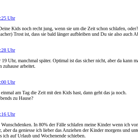
9:25 Uhr
Deine Kids noch recht jung, wenn sie um die Zeit schon schlafen, oder
her) Trost ist, dass sie bald länger aufbleiben und Du sie also auch 
9:28 Uhr
r 19 Uhr, manchmal später. Optimal ist das sicher nicht, aber da kann m
 zuhause arbeitet.
1:00 Uhr
inmal am Tag die Zeit mit den Kids hast, dann geht das ja noch.
Abends zu Hause?
8:16 Uhr
s Wunschdenken. In 80% der Fälle schlafen meine Kinder wenn ich vo
r, aber da geniesse ich lieber das Anziehen der Kinder morgens und unt
s ich auf Urlaub und Wochenende schieben.