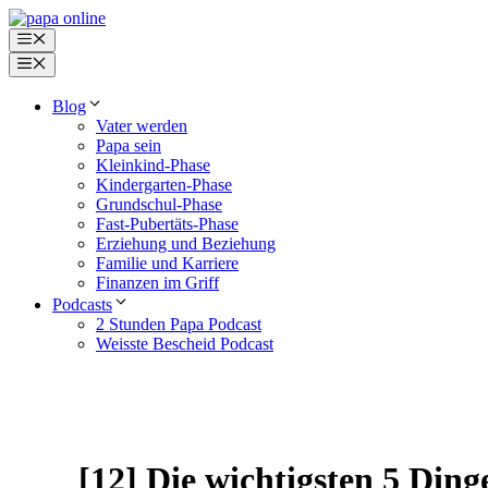
Zum
Inhalt
Menü
springen
Menü
Blog
Vater werden
Papa sein
Kleinkind-Phase
Kindergarten-Phase
Grundschul-Phase
Fast-Pubertäts-Phase
Erziehung und Beziehung
Familie und Karriere
Finanzen im Griff
Podcasts
2 Stunden Papa Podcast
Weisste Bescheid Podcast
[12] Die wichtigsten 5 Ding