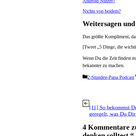
Android Nutzer?
Nichts von beidem?
Weitersagen und
Das größte Kompliment, das
[Tweet „5 Dinge, die wichti
Wenn Du die Zeit findest mi
bekannter zu machen.
Kategorien
2-Stunden-Papa Podcast
[11] So bekommst Du
geregelt, was Du Di
4 Kommentare zu 
denken solltest.“