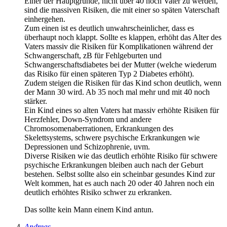
Einer der Hauptgründe, nicht über 40 noch Vater zu werden,
sind die massiven Risiken, die mit einer so späten Vaterschaft
einhergehen.
Zum einen ist es deutlich unwahrscheinlicher, dass es
überhaupt noch klappt. Sollte es klappen, erhöht das Alter des
Vaters massiv die Risiken für Komplikationen während der
Schwangerschaft, zB für Fehlgeburten und
Schwangerschaftsdiabetes bei der Mutter (welche wiederum
das Risiko für einen späteren Typ 2 Diabetes erhöht).
Zudem steigen die Risiken für das Kind schon deutlich, wenn
der Mann 30 wird. Ab 35 noch mal mehr und mit 40 noch
stärker.
Ein Kind eines so alten Vaters hat massiv erhöhte Risiken für
Herzfehler, Down-Syndrom und andere
Chromosomenaberrationen, Erkrankungen des
Skelettsystems, schwere psychische Erkrankungen wie
Depressionen und Schizophrenie, uvm.
Diverse Risiken wie das deutlich erhöhte Risiko für schwere
psychische Erkrankungen bleiben auch nach der Geburt
bestehen. Selbst sollte also ein scheinbar gesundes Kind zur
Welt kommen, hat es auch nach 20 oder 40 Jahren noch ein
deutlich erhöhtes Risiko schwer zu erkranken.
Das sollte kein Mann einem Kind antun.
Andreas