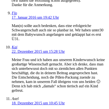
(wir hatten die Hoffnung schon aufgegeben).
Danke für die Anmerkung.
Flo
17. Januar 2016 um 19:42 Uhr
Man(n) sollte auch bedenken, dass eine erfolgreiche
Schwangerschaft auch nie so planbar ist. Wir haben unter30
mit dem Babywunsch angefangen und geklappt hat es erst
Ü31.
Kai
22. Dezember 2015 um 15:28 Uhr
Meine Frau und ich haben aus unserem Kinderwunsch keine
großartige Wissenschaft gemacht. Aber ich denke, dass man
sich unterbewusst doch mit so ziemlichen allen Punkten
beschäftigt, die du in deinem Beitrag angesprochen hast.
Die Entscheidung, noch die Pillen-Packung zuende zu
nehmen, kam in unserem Fall übrigens von uns beiden 🙂
Denn ich hab mich „damals“ schon tierisch auf ein Kind
gefreut.
Axel
18. Dezember 2015 um 10:45 Uhr