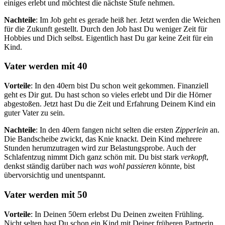
einiges erlebt und möchtest die nächste Stufe nehmen.
Nachteile
: Im Job geht es gerade heiß her. Jetzt werden die Weichen
für die Zukunft gestellt. Durch den Job hast Du weniger Zeit für
Hobbies und Dich selbst. Eigentlich hast Du gar keine Zeit für ein
Kind.
Vater werden mit 40
Vorteile
: In den 40ern bist Du schon weit gekommen. Finanziell
geht es Dir gut. Du hast schon so vieles erlebt und Dir die Hörner
abgestoßen. Jetzt hast Du die Zeit und Erfahrung Deinem Kind ein
guter Vater zu sein.
Nachteile
: In den 40ern fangen nicht selten die ersten
Zipperlein
an.
Die Bandscheibe zwickt, das Knie knackt. Dein Kind mehrere
Stunden herumzutragen wird zur Belastungsprobe. Auch der
Schlafentzug nimmt Dich ganz schön mit. Du bist stark
verkopft
,
denkst ständig darüber nach
was wohl passieren
könnte, bist
übervorsichtig und unentspannt.
Vater werden mit 50
Vorteile
: In Deinen 50ern erlebst Du Deinen zweiten Frühling.
Nicht selten hast Du schon ein Kind mit Deiner früheren Partnerin.