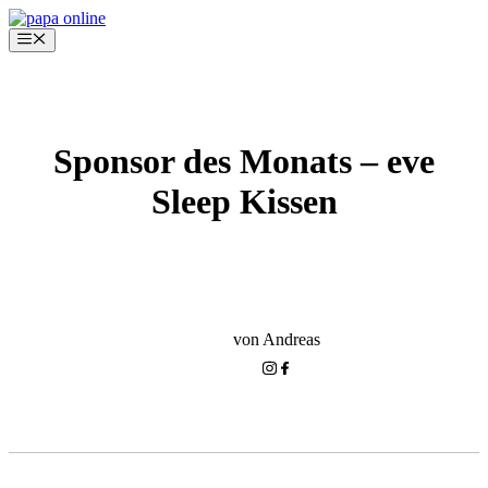
Zum
Inhalt
Menü
springen
Sponsor des Monats – eve
Sleep Kissen
SPONSOR
SPONSOR DES MONATS
von Andreas