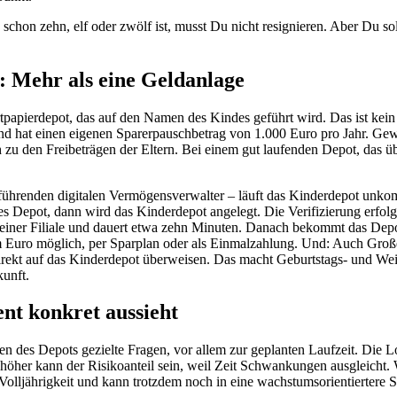
hon zehn, elf oder zwölf ist, musst Du nicht resignieren. Aber Du sollt
: Mehr als eine Geldanlage
tpapierdepot, das auf den Namen des Kindes geführt wird. Das ist kein 
ind hat einen eigenen Sparerpauschbetrag von 1.000 Euro pro Jahr. Gew
ch zu den Freibeträgen der Eltern. Bei einem gut laufenden Depot, das üb
ührenden digitalen Vermögensverwalter – läuft das Kinderdepot unkompl
es Depot, dann wird das Kinderdepot angelegt. Die Verifizierung erfolg
n einer Filiale und dauert etwa zehn Minuten. Danach bekommt das Dep
 Euro möglich, per Sparplan oder als Einmalzahlung. Und: Auch Große
rekt auf das Kinderdepot überweisen. Das macht Geburtstags- und We
kunft.
nt konkret aussieht
en des Depots gezielte Fragen, vor allem zur geplanten Laufzeit. Die Lo
to höher kann der Risikoanteil sein, weil Zeit Schwankungen ausgleicht.
r Volljährigkeit und kann trotzdem noch in eine wachstumsorientiertere St