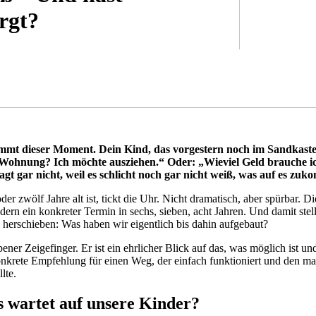
rgt?
EN
mt dieser Moment. Dein Kind, das vorgestern noch im Sandkasten
ne Wohnung? Ich möchte ausziehen.“ Oder: „Wieviel Geld brauche 
agt gar nicht, weil es schlicht noch gar nicht weiß, was auf es zuk
r zwölf Jahre alt ist, tickt die Uhr. Nicht dramatisch, aber spürbar. Die
ern ein konkreter Termin in sechs, sieben, acht Jahren. Und damit stellt
ch herschieben: Was haben wir eigentlich bis dahin aufgebaut?
bener Zeigefinger. Er ist ein ehrlicher Blick auf das, was möglich ist u
 konkrete Empfehlung für einen Weg, der einfach funktioniert und den m
lte.
s wartet auf unsere Kinder?