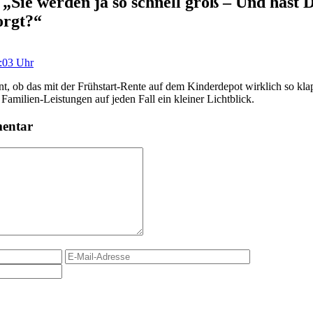
Sie werden ja so schnell groß – Und hast 
orgt?“
1:03 Uhr
nt, ob das mit der Frühstart-Rente auf dem Kinderdepot wirklich so klap
Familien-Leistungen auf jeden Fall ein kleiner Lichtblick.
mentar
E-
Website
Mail-
Adresse