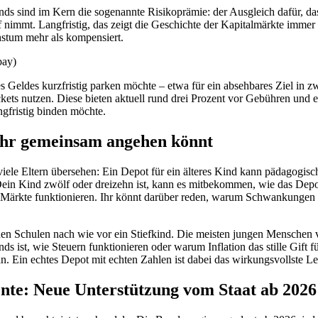
ds sind im Kern die sogenannte Risikoprämie: der Ausgleich dafür, das
immt. Langfristig, das zeigt die Geschichte der Kapitalmärkte immer
tum mehr als kompensiert.
bay)
es Geldes kurzfristig parken möchte – etwa für ein absehbares Ziel in z
ets nutzen. Diese bieten aktuell rund drei Prozent vor Gebühren und ei
ngfristig binden möchte.
Ihr gemeinsam angehen könnt
viele Eltern übersehen: Ein Depot für ein älteres Kind kann pädagogisch 
ein Kind zwölf oder dreizehn ist, kann es mitbekommen, wie das Depo
Märkte funktionieren. Ihr könnt darüber reden, warum Schwankungen 
chen Schulen nach wie vor ein Stiefkind. Die meisten jungen Menschen 
s ist, wie Steuern funktionieren oder warum Inflation das stille Gift fü
n. Ein echtes Depot mit echten Zahlen ist dabei das wirkungsvollste Leh
nte: Neue Unterstützung vom Staat ab 2026