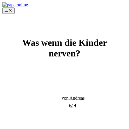
Zum
Inhalt
Menü
springen
Was wenn die Kinder
nerven?
KINDERGARTEN-PHASE
BEZIEHUNG ZU DEINEM KIND
von Andreas