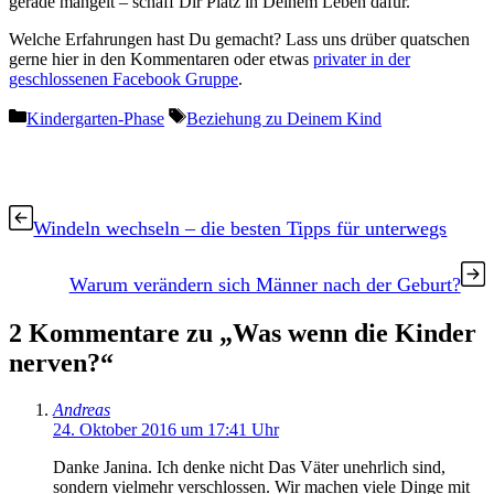
gerade mangelt – schaff Dir Platz in Deinem Leben dafür.
Welche Erfahrungen hast Du gemacht? Lass uns drüber quatschen
gerne hier in den Kommentaren oder etwas
privater in der
geschlossenen Facebook Gruppe
.
Kategorien
Schlagwörter
Kindergarten-Phase
Beziehung zu Deinem Kind
Windeln wechseln – die besten Tipps für unterwegs
Warum verändern sich Männer nach der Geburt?
2 Kommentare zu „Was wenn die Kinder
nerven?“
Andreas
24. Oktober 2016 um 17:41 Uhr
Danke Janina. Ich denke nicht Das Väter unehrlich sind,
sondern vielmehr verschlossen. Wir machen viele Dinge mit