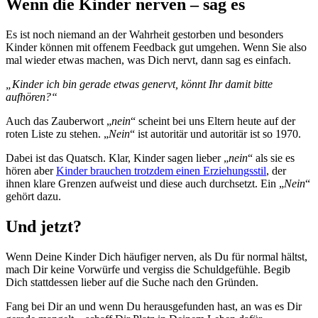
Wenn die Kinder nerven – sag es
Es ist noch niemand an der Wahrheit gestorben und besonders
Kinder können mit offenem Feedback gut umgehen. Wenn Sie also
mal wieder etwas machen, was Dich nervt, dann sag es einfach.
„Kinder ich bin gerade etwas genervt, könnt Ihr damit bitte
aufhören?“
Auch das Zauberwort „
nein
“ scheint bei uns Eltern heute auf der
roten Liste zu stehen. „
Nein
“ ist autoritär und autoritär ist so 1970.
Dabei ist das Quatsch. Klar, Kinder sagen lieber „
nein
“ als sie es
hören aber
Kinder brauchen trotzdem einen Erziehungsstil
, der
ihnen klare Grenzen aufweist und diese auch durchsetzt. Ein „
Nein
“
gehört dazu.
Und jetzt?
Wenn Deine Kinder Dich häufiger nerven, als Du für normal hältst,
mach Dir keine Vorwürfe und vergiss die Schuldgefühle. Begib
Dich stattdessen lieber auf die Suche nach den Gründen.
Fang bei Dir an und wenn Du herausgefunden hast, an was es Dir