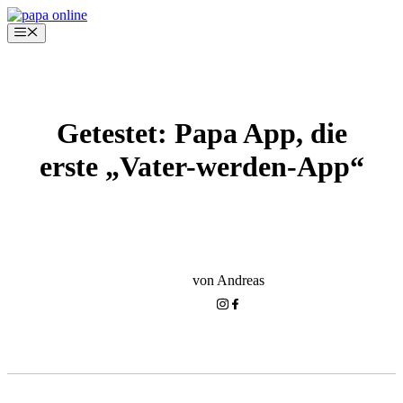
Zum
Inhalt
Menü
springen
Getestet: Papa App, die
erste „Vater-werden-App“
VATER WERDEN
LEBEN ALS VATER
von Andreas