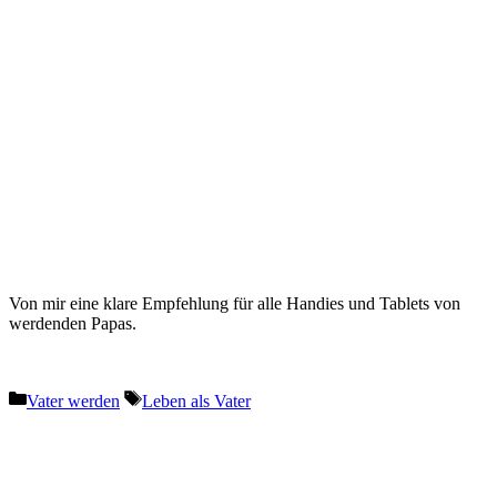
Von mir eine klare Empfehlung für alle Handies und Tablets von
werdenden Papas.
Kategorien
Schlagwörter
Vater werden
Leben als Vater