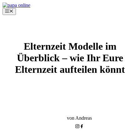
Zum
Inhalt
Menü
springen
Elternzeit Modelle im
Überblick – wie Ihr Eure
Elternzeit aufteilen könnt
VATER WERDEN
GEBURTSVORBEREITUNG FÜR MÄNNER
von Andreas