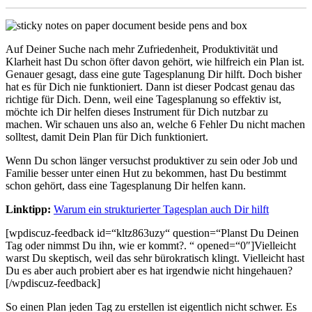
Auf Deiner Suche nach mehr Zufriedenheit, Produktivität und
Klarheit hast Du schon öfter davon gehört, wie hilfreich ein Plan ist.
Genauer gesagt, dass eine gute Tagesplanung Dir hilft. Doch bisher
hat es für Dich nie funktioniert. Dann ist dieser Podcast genau das
richtige für Dich. Denn, weil eine Tagesplanung so effektiv ist,
möchte ich Dir helfen dieses Instrument für Dich nutzbar zu
machen. Wir schauen uns also an, welche 6 Fehler Du nicht machen
solltest, damit Dein Plan für Dich funktioniert.
Wenn Du schon länger versuchst produktiver zu sein oder Job und
Familie besser unter einen Hut zu bekommen, hast Du bestimmt
schon gehört, dass eine Tagesplanung Dir helfen kann.
Linktipp:
Warum ein strukturierter Tagesplan auch Dir hilft
[wpdiscuz-feedback id=“kltz863uzy“ question=“Planst Du Deinen
Tag oder nimmst Du ihn, wie er kommt?. “ opened=“0″]Vielleicht
warst Du skeptisch, weil das sehr bürokratisch klingt. Vielleicht hast
Du es aber auch probiert aber es hat irgendwie nicht hingehauen?
[/wpdiscuz-feedback]
So einen Plan jeden Tag zu erstellen ist eigentlich nicht schwer. Es