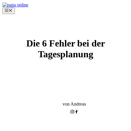
Zum
Inhalt
Menü
springen
Die 6 Fehler bei der
Tagesplanung
2-STUNDEN-PAPA PODCAST
VEREINBARKEIT VON FAMILIE UND BERUF
HINBEKOMMEN
von Andreas