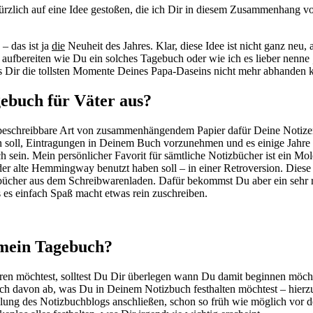
ürzlich auf eine Idee gestoßen, die ich Dir in diesem Zusammenhang v
– das ist ja
die
Neuheit des Jahres. Klar, diese Idee ist nicht ganz neu,
r aufbereiten wie Du ein solches Tagebuch oder wie ich es lieber nenne
das Dir die tollsten Momente Deines Papa-Daseins nicht mehr abhanden
gebuch für Väter aus?
e beschreibbare Art von zusammenhängendem Papier dafür Deine Notiz
 soll, Eintragungen in Deinem Buch vorzunehmen und es einige Jahre h
h sein. Mein persönlicher Favorit für sämtliche Notizbücher ist ein Mo
er alte Hemmingway benutzt haben soll – in einer Retroversion. Diese
izbücher aus dem Schreibwarenladen. Dafür bekommst Du aber ein sehr 
s es einfach Spaß macht etwas rein zuschreiben.
 mein Tagebuch?
n möchtest, solltest Du Dir überlegen wann Du damit beginnen möcht
ich davon ab, was Du in Deinem Notizbuch festhalten möchtest – hierzu
ung des Notizbuchblogs anschließen, schon so früh wie möglich vor 