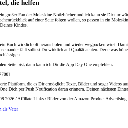
el, die helfen
ein großer Fan der Moleskine Notizbücher und ich kann sie Dir nur wär
enrückblick auf einer Seite folgen wollen, so passen in ein Moleski
e Deines Kindes.
Dein Buch wirklich oft heraus holen und wieder wegpacken wirst. Damit
einander fällt solltest Du wirklich auf Qualtät achten. Der etwas höher
achlässigen.
alen Seite bist, dann kann ich Dir die App Day One empfehlen.
7788]
erte Plattform, die es Dir ermöglicht Texte, Bilder und sogar Videos au
ne Dich per Push Notification daran erinnern, Deinen nächsten Eintr
08.2026 / Affiliate Links / Bilder von der Amazon Product Advertising
gwörter
 als Vater