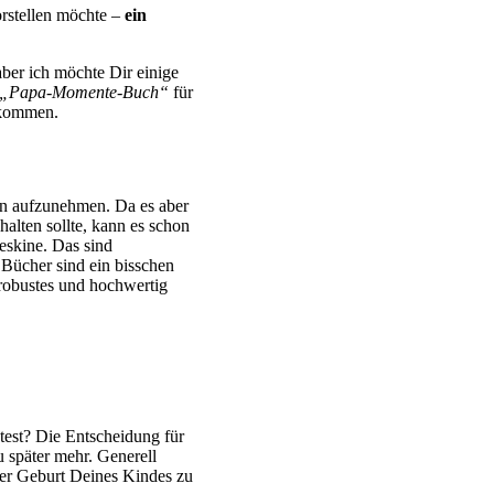
orstellen möchte –
ein
 aber ich möchte Dir einige
„Papa-Momente-Buch“
für
 kommen.
en aufzunehmen. Da es aber
alten sollte, kann es schon
leskine. Das sind
 Bücher sind ein bisschen
robustes und hochwertig
est? Die Entscheidung für
 später mehr. Generell
der Geburt Deines Kindes zu