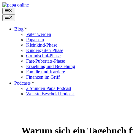
Zum
Inhalt
Menü
springen
Menü
Blog
Vater werden
Papa sein
Kleinkind-Phase
Kindergarten-Phase
Grundschul-Phase
Fast-Pubertäts-Phase
Erziehung und Beziehung
Familie und Karriere
Finanzen im Griff
Podcasts
2 Stunden Papa Podcast
Weisste Bescheid Podcast
Warum sich ein Tagebuch f