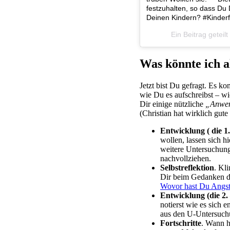
festzuhalten, so dass Du 
Deinen Kindern? #Kinder
Ein Beitrag getei
Was könnte ich a
Jetzt bist Du gefragt. Es k
wie Du es aufschreibst – wi
Dir einige nützliche
„Anwen
(Christian hat wirklich gute
Entwicklung ( die 1.
wollen, lassen sich h
weitere Untersuchung
nachvollziehen.
Selbstreflektion
. Kl
Dir beim Gedanken da
Wovor hast Du Angs
Entwicklung (die 2.
notierst wie es sich 
aus den U-Untersuch
Fortschritte
. Wann h