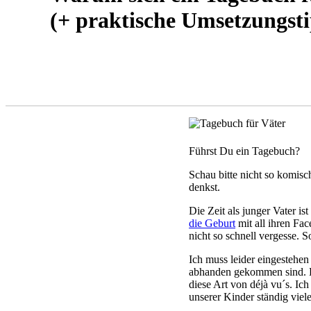
(+ praktische Umsetzungsti
KLEINKIND-PHASE
LEBEN ALS VATER
Führst Du ein Tagebuch?
Schau bitte nicht so komisc
denkst.
Die Zeit als junger Vater is
die Geburt
mit all ihren Fac
nicht so schnell vergesse. S
Ich muss leider eingestehen 
abhanden gekommen sind. D
diese Art von déjà vu´s. Ic
unserer Kinder ständig viel