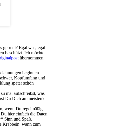
t
s gefreut? Egal was, egal
sen beschützt. Ich möchte
iginalpost
übernommen
zeichnungen beginnen
ie schwer, Kopfumfang und
klung später schön
 zu mal aufschreibst, was
eust Du Dich am meisten?
ein, wenn Du regelmäßig
t Du hier einfach die Daten
e“
Sinn und Spaß.
ste Krabbeln, wann zum