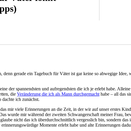
pps)
h, denn gerade ein Tagebuch für Väter ist gar keine so abwegige Idee, 
t eine der spannendsten und aufregendsten die ich je erlebt habe. Allein
etten, die
Veränderung die ich als Mann durchgemacht
habe – all das s
o dachte ich zunächst.
das mir viele Erinnerungen an die Zeit, in der wir auf unser erstes Kind
as wurde mir während der zweiten Schwangerschaft meiner Frau, bewu
h glaube nicht das ich überdurchschnittlich vergesslich bin, sondern d
e erinnerungswürdige Momente erlebt habe und alte Erinnerungen dadur