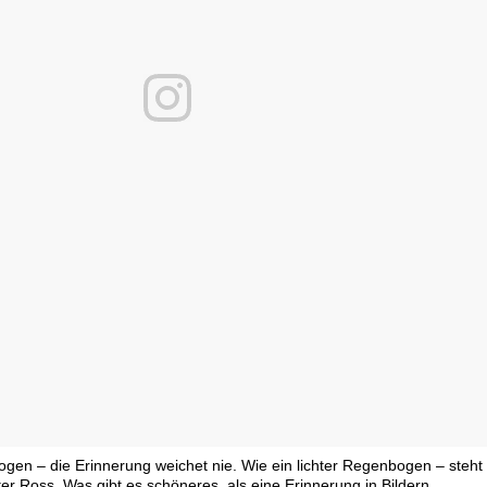
logen – die Erinnerung weichet nie. Wie ein lichter Regenbogen – steht
ter Ross. Was gibt es schöneres, als eine Erinnerung in Bildern