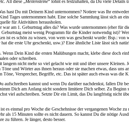
tc. All diese „
Meilensteine
“ lohnt es festzuhalten, da Du viele Details ü
Was hast Du mit Deinem Kind unternommen? Notiere was Ihr entweder
-Kind Tages unternommen habt. Eine solche Sammlung lässt sich an e
quelle für Aktivitäten herausholen.
r war am 1. Geburtstag alles da? Was wurde unternommen (eher für di
en Geburtstag meist wenig Programm für die Kinder notwendig ist)? Wer
en ist es schön zu wissen, von wem was geschenkt wurde: Bsp.: von 
at die erste Uhr geschenkt, usw.)? Eine ähnliche Liste lässt sich natü
)
. Wenn Dein Kind die ersten Malübungen macht, klebe diese doch ein
malen oder schreiben.
eit langem nicht mehr so viel gelacht wie mit und über unsere Kleinen
n Töne und Wörter aus ihnen heraus oder sie machen etwas, dass uns am
en Töne, Versprecher, Begriffe, etc. Das ist später auch etwas was die K
 Du aufschreiben kannst und wenn Du darüber nachdenkst, fallen Dir b
rnimm Dich am Anfang nicht sondern limitiere Dich selber. Zu Beginn s
st viel aufschreiben. Setzte Dir ein Limit, das Du langfristig nicht übe
ist es einmal pro Woche die Geschehnisse der vergangenen Woche zu no
hr als 15 Minuten sollte es nicht dauern. So kannst Du die nötige Aus
e zu führen. Je länger, desto besser.