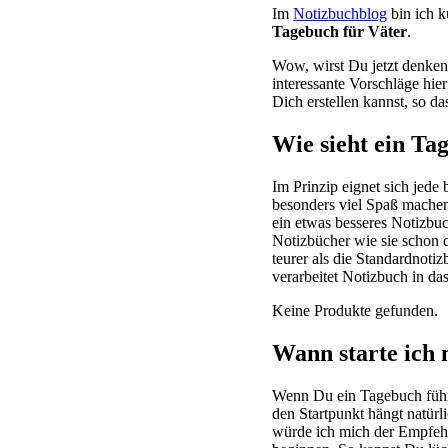
Im
Notizbuchblog
bin ich k
Tagebuch für Väter
.
Wow, wirst Du jetzt denken 
interessante Vorschläge hie
Dich erstellen kannst, so 
Wie sieht ein Ta
Im Prinzip eignet sich jed
besonders viel Spaß machen
ein etwas besseres Notizbuc
Notizbücher wie sie schon d
teurer als die Standardnot
verarbeitet Notizbuch in da
Keine Produkte gefunden.
Wann starte ich
Wenn Du ein Tagebuch führe
den Startpunkt hängt natürl
würde ich mich der Empfehl