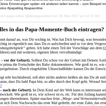
Deine Erinnerungen später mit anderen teilen kannst – zum Beispiel mi
fotos #papablog #papaonline
lt von papa online (@derpapaonline) am
19. Mär 2017 um 12:16 Uhr
lles in das Papa-Momente-Buch eintragen?
ommt darauf an, was Dir wichtig ist. Was hat Dich bewegt, was besonder
chtig ist eigentlich nur, dass Du es aufschreibst und so vor dem Verges
dungsbeispiele“
geben. Ich habe einen Teil der Vorschläge aus dem
Or
 Ideen) und mit weiteren, eigenen Ideen vervollständigt:
 – vor der Geburt).
Solltest Du schon vor der Geburt mit Deinen Auf
ier prima die Fortschritte des Baby dokumentieren. Wie groß ist es, w
sergebnisse. Durch eingeklebte Ultraschallbilder kannst Du die Entwic
ingt sehr hochtrabend, soll aber nichts anderes heißen als das Du ab und
ran, dass Du bald Papa bist, so alles durch den Kopf geht. Worauf fr
t?
 – nach der Geburt).
Ist Dein Kind auf der Welt kann es interessant s
entwickelt. Wie groß ist es, wie schwer ist es, etc. Für den Anfang kanns
ungen übernehmen. Später machen feste „
Wiege- und Vermessintervall
at sich Dein Nachwuchs das erste Mal gedreht, der erste Zahn, das er