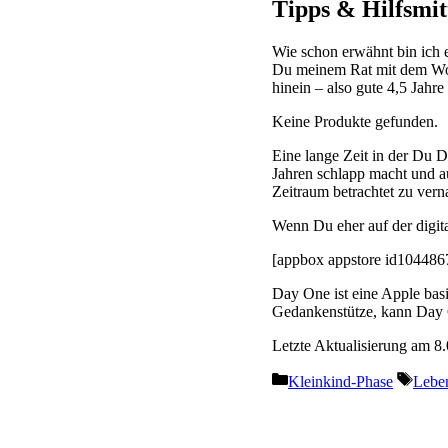
Tipps & Hilfsmitt
Wie schon erwähnt bin ich 
Du meinem Rat mit dem Woch
hinein – also gute 4,5 Jahr
Keine Produkte gefunden.
Eine lange Zeit in der Du 
Jahren schlapp macht und aus
Zeitraum betrachtet zu vern
Wenn Du eher auf der digit
[appbox appstore id104486
Day One ist eine Apple basi
Gedankenstütze, kann Day O
Letzte Aktualisierung am 8.
Kategorien
Schla
Kleinkind-Phase
Leben