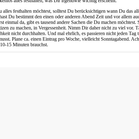
enlos alles festhalten, was Dir irgendwie wichtig erscheint.
alles festhalten möchtest, solltest Du berücksichtigen wann Du das all
, hast Du bestimmt den einen oder anderen Abend Zeit und vor allem au
erst einmal da, gibt es tausend andere Sachen die Du machen möchtest. S
izen zu machen, in Vergessenheit. Nimm Dir daher nicht zu viel vor. T
keit nicht durchhalten. Und mal ehrlich, es passieren nicht jeden Tag 
usst. Plane ca. einen Eintrag pro Woche, vielleicht Sonntagabend. Ach
s 10-15 Minuten brauchst.