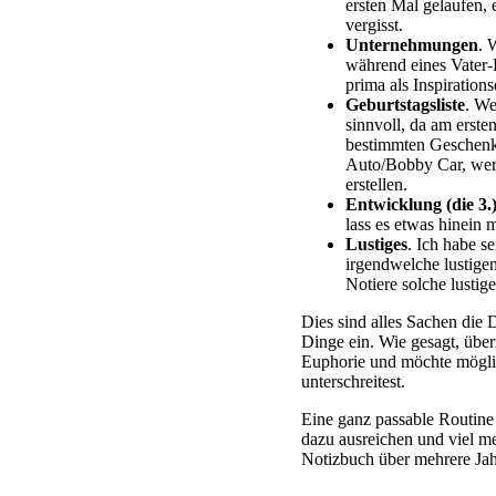
ersten Mal gelaufen, e
vergisst.
Unternehmungen
. 
während eines Vater
prima als Inspirations
Geburtstagsliste
. We
sinnvoll, da am erst
bestimmten Geschenk
Auto/Bobby Car, wer h
erstellen.
Entwicklung (die 3.
lass es etwas hinein 
Lustiges
. Ich habe s
irgendwelche lustige
Notiere solche lustig
Dies sind alles Sachen die
Dinge ein. Wie gesagt, übe
Euphorie und möchte möglich
unterschreitest.
Eine ganz passable Routine 
dazu ausreichen und viel me
Notizbuch über mehrere Jahr