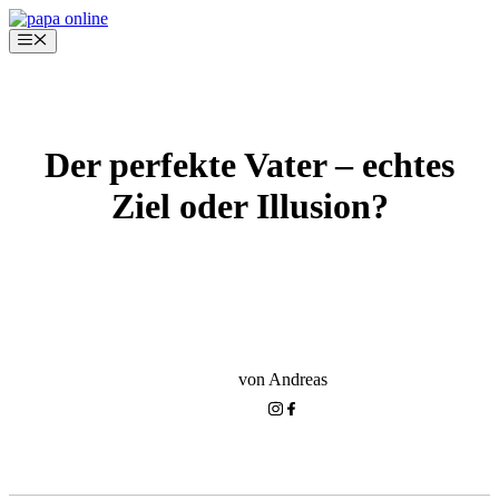
Zum
Inhalt
Menü
springen
Der perfekte Vater – echtes
Ziel oder Illusion?
KLEINKIND-PHASE
ERZIEHUNG RICHTIG HINBEKOMMEN
von Andreas