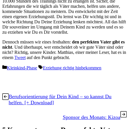
10.000 Stunden des Trainings nicht zu erlangen ist. Sicher, die
Erfahrungen die wir täglich als Väter machen, helfen uns andere,
kommende Situationen zu meistern. Du entwickelst mit der Zeit
einen eigenen Erziehungsstil. Du lernst was Dir wichtig ist und in
welche Richtung Du Deine Erziehung lenken möchtest. All das hilft
Dir souveräner im Umgang mit Deinem Kind zu werden und es so
zu erziehen wie Du es Dir vorstellst.
Dennoch müssen wir eines festhalten:
den perfekten Vater gibt es
nicht
. Und überhaupt, wer entscheidet ob wir gute Väter sind oder
nicht? Richtig, unsere Kinder. Matthias, einer meiner Leser, hat es in
einem
Tweet
auf den Punkt gebracht.
Kategorien
Schlagwörter
Kleinkind-Phase
Erziehung richtig hinbekommen
Berufsorientierung für Dein Kind – so kannst Du
helfen. [+ Download]
Sponsor des Monats: Kizoa