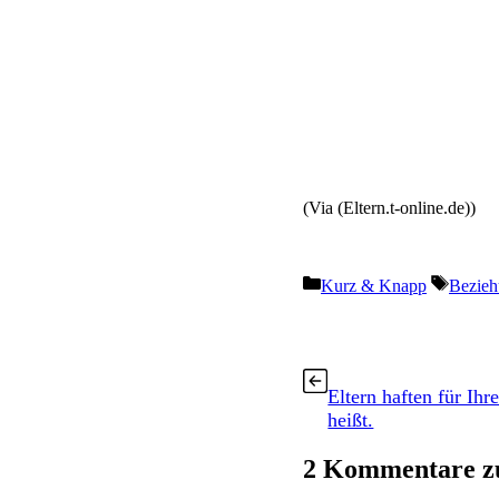
(Via (Eltern.t-online.de))
Kategorien
Schlag
Kurz & Knapp
Bezieh
Eltern haften für Ihr
heißt.
2 Kommentare zu