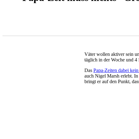
KURZ & KNAPP
BEZIEHUNG ZU DEINEM KIND
Väter wollen aktiver sein u
täglich in der Woche und 
Das
Papa-Zeiten dabei kein
auch Nigel Marsh erlebt. I
bringt er auf den Punkt, das