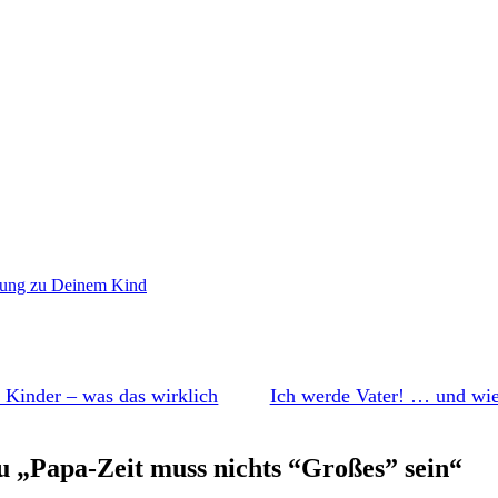
wörter
ung zu Deinem Kind
e Kinder – was das wirklich
Ich werde Vater! … und wi
 „Papa-Zeit muss nichts “Großes” sein“