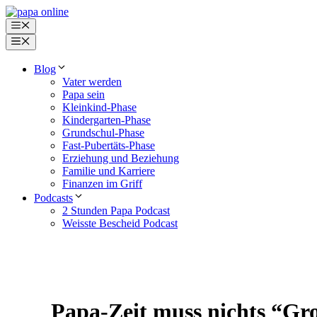
Zum
Inhalt
Menü
springen
Menü
Blog
Vater werden
Papa sein
Kleinkind-Phase
Kindergarten-Phase
Grundschul-Phase
Fast-Pubertäts-Phase
Erziehung und Beziehung
Familie und Karriere
Finanzen im Griff
Podcasts
2 Stunden Papa Podcast
Weisste Bescheid Podcast
Papa-Zeit muss nichts “Gro