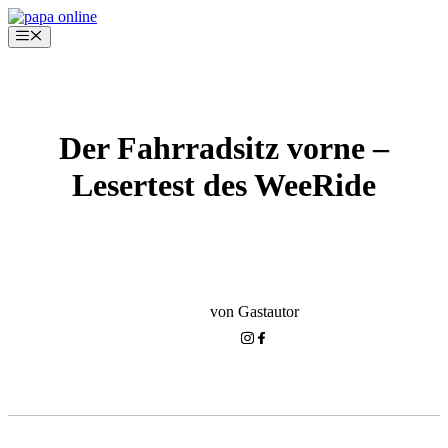
Zum
Inhalt
Menü
springen
Der Fahrradsitz vorne –
Lesertest des WeeRide
KLEINKIND-PHASE
EQUIPMENT
von Gastautor