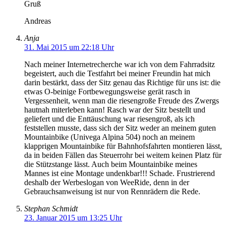
Gruß
Andreas
Anja
31. Mai 2015 um 22:18 Uhr
Nach meiner Internetrecherche war ich von dem Fahrradsitz
begeistert, auch die Testfahrt bei meiner Freundin hat mich
darin bestärkt, dass der Sitz genau das Richtige für uns ist: die
etwas O-beinige Fortbewegungsweise gerät rasch in
Vergessenheit, wenn man die riesengroße Freude des Zwergs
hautnah miterleben kann! Rasch war der Sitz bestellt und
geliefert und die Enttäuschung war riesengroß, als ich
feststellen musste, dass sich der Sitz weder an meinem guten
Mountainbike (Univega Alpina 504) noch an meinem
klapprigen Mountainbike für Bahnhofsfahrten montieren lässt,
da in beiden Fällen das Steuerrohr bei weitem keinen Platz für
die Stützstange lässt. Auch beim Mountainbike meines
Mannes ist eine Montage undenkbar!!! Schade. Frustrierend
deshalb der Werbeslogan von WeeRide, denn in der
Gebrauchsanweisung ist nur von Rennrädern die Rede.
Stephan Schmidt
23. Januar 2015 um 13:25 Uhr