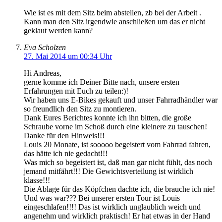
Wie ist es mit dem Sitz beim abstellen, zb bei der Arbeit .
Kann man den Sitz irgendwie anschließen um das er nicht
geklaut werden kann?
Eva Scholzen
27. Mai 2014 um 00:34 Uhr
Hi Andreas,
gerne komme ich Deiner Bitte nach, unsere ersten
Erfahrungen mit Euch zu teilen:)!
Wir haben uns E-Bikes gekauft und unser Fahrradhändler war
so freundlich den Sitz zu montieren.
Dank Eures Berichtes konnte ich ihn bitten, die große
Schraube vorne im Schoß durch eine kleinere zu tauschen!
Danke für den Hinweis!!!
Louis 20 Monate, ist sooooo begeistert vom Fahrrad fahren,
das hätte ich nie gedacht!!!
Was mich so begeistert ist, daß man gar nicht fühlt, das noch
jemand mitfährt!!! Die Gewichtsverteilung ist wirklich
klasse!!!
Die Ablage für das Köpfchen dachte ich, die brauche ich nie!
Und was war??? Bei unserer ersten Tour ist Louis
eingeschlafen!!!! Das ist wirklich unglaublich weich und
angenehm und wirklich praktisch! Er hat etwas in der Hand