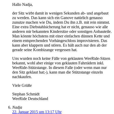
Hallo Nadja,
der Sitz wirbt damit in wenigen Sekunden ab- und angebaut
zu werden. Das kann sich ein Ganove natürlich genauso
zunutze machen wie Du, indem Du ihn z.B. mit rein nimmst.
Eine extra Diebstahlsicherung hat er nicht, genauso wie alle
anderen mir bekannten Kindersitze oder sonstigen Anbauteile.
Man könnte höchstens mit einer einfachen dünnen Kette und
einem entsprechenden Vorhängeschloss improvisieren. Das
kann aber klappern und stören. Es hält auch nur den ab der
gerade seine Kombizange vergessen hat.
Uns wurden noch keine Fälle von geklauten WeeRide-Sitzen
bekannt, wohl aber einige von geklauten Fahrrädern inkl.
WeeRide-Stützstange. In diesem Falle (oder wenn man nur
den Sitz geklaut hat;-), kann man die Stützstange einzeln
nachkaufen.
Viele Grüße
Stephan Schmidt
WeeRide Deutschland
Nadja
22. Januar 2015 um 13:17 Uhr