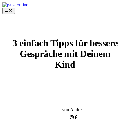
Zum
Inhalt
Menü
springen
3 einfach Tipps für bessere
Gespräche mit Deinem
Kind
GRUNDSCHUL-PHASE
BEZIEHUNG ZU DEINEM KIND
PAPA ONLINE+
von Andreas