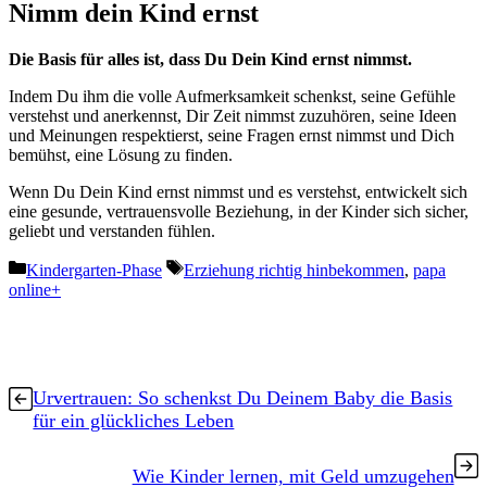
Nimm dein Kind ernst
Die Basis für alles ist, dass Du Dein Kind ernst nimmst.
Indem Du ihm die volle Aufmerksamkeit schenkst, seine Gefühle
verstehst und anerkennst, Dir Zeit nimmst zuzuhören, seine Ideen
und Meinungen respektierst, seine Fragen ernst nimmst und Dich
bemühst, eine Lösung zu finden.
Wenn Du Dein Kind ernst nimmst und es verstehst, entwickelt sich
eine gesunde, vertrauensvolle Beziehung, in der Kinder sich sicher,
geliebt und verstanden fühlen.
Kategorien
Schlagwörter
Kindergarten-Phase
Erziehung richtig hinbekommen
,
papa
online+
Urvertrauen: So schenkst Du Deinem Baby die Basis
für ein glückliches Leben
Wie Kinder lernen, mit Geld umzugehen