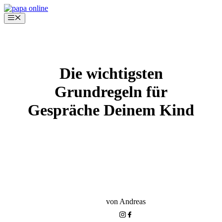
Zum
Inhalt
Menü
springen
Die wichtigsten
Grundregeln für
Gespräche Deinem Kind
KINDERGARTEN-PHASE
ERZIEHUNG RICHTIG HINBEKOMMEN
PAPA ONLINE+
von Andreas